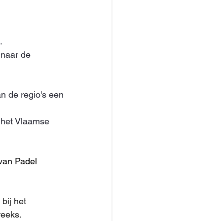
.
 naar de 
n de regio's een 
s het Vlaamse 
van Padel 
bij het 
reeks.