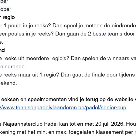
ober
tober
 regio
r 1 poule in je reeks? Dan speel je meteen de eindronde
eer poules in je reeks? Dan gaan de 2 beste teams door
e.
nd
e reeks uit meerdere regio's? Dan spelen de winnaars va
eindronde.
e reeks maar uit 1 regio? Dan gaat de finale door tijden
eekend.
 reeksen en speelmomenten vind je terug op de website 
://www.tennisenpadelvlaanderen.be/padel/senior-cup
e Najaarinsterclub Padel kan tot en met 20 juli 2026. 
Hou 
ekening met het min. en max. toegelaten klassement per 