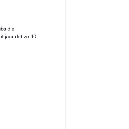
ubs
 die 
t jaar dat ze 40 