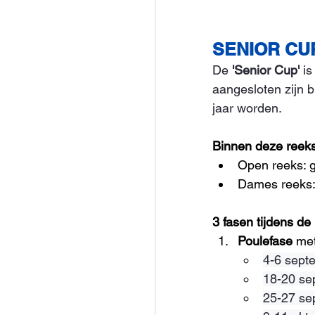
SENIOR CU
De 
'Senior Cup'
 i
aangesloten zijn 
jaar worden. 
Binnen deze reeks 
Open reeks: g
Dames reeks:
3 fasen tijdens de
Poulefase
 me
4-6 sept
18-20 se
25-27 se