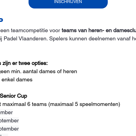
INSCHRIJVEN
P
s een teamcompetitie voor 
teams van heren- en damescl
bij Padel Vlaanderen. Spelers kunnen deelnemen vanaf he
zijn er twee opties: 
een min. aantal dames of heren 
 enkel dames
 Senior Cup
t maximaal 6 teams (maximaal 5 speelmomenten)
ember
ptember
ptember