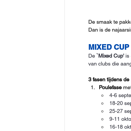
De smaak te pakke
Dan is de najaarsi
MIXED CUP
De 
`Mixed Cup'
 i
van clubs die aang
3 fasen tijdens d
Poulefase
 me
4-6 sept
18-20 se
25-27 se
9-11 okt
16-18 ok