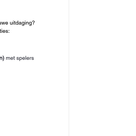
uwe uitdaging? 
ies: 
n)
 met spelers 