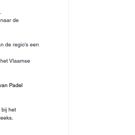
.
 naar de 
n de regio's een 
s het Vlaamse 
van Padel 
bij het 
reeks.