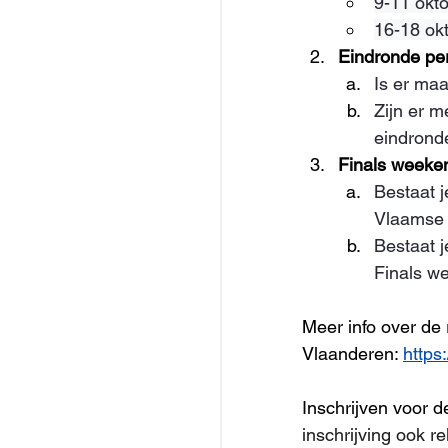
9-11 okt
16-18 ok
Eindronde per
Is er maa
Zijn er m
eindrond
Finals weeke
Bestaat j
Vlaamse 
Bestaat j
Finals w
Meer info over de
Vlaanderen: 
https
Inschrijven voor d
inschrijving ook r